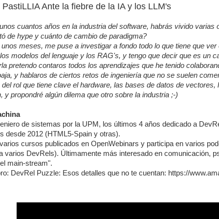
PastiLLIA Ante la fiebre de la IA y los LLM's
 unos cuantos años en la industria del software, habrás vivido varias
ó de hype y cuánto de cambio de paradigma?
unos meses, me puse a investigar a fondo todo lo que tiene que ver 
los modelos del lenguaje y los RAG's, y tengo que decir que es un c
la pretendo contaros todos los aprendizajes que he tenido colaborand
paja, y hablaros de ciertos retos de ingeniería que no se suelen comen
el rol que tiene clave el hardware, las bases de datos de vectores, 
, y propondré algún dilema que otro sobre la industria ;-)
achina
geniero de sistemas por la UPM, los últimos 4 años dedicado a DevRe
 desde 2012 (HTML5-Spain y otras).
varios cursos publicados en OpenWebinars y participa en varios po
 a varios DevRels). Últimamente más interesado en comunicación, psic
del main-stream".
ibro: DevRel Puzzle: Esos detalles que no te cuentan: https://ww