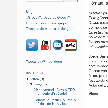
Tómate la 
Blog
Si llevas ya
¿Groovy?. ¿Que es Groovy?
Pero ¿Cuant
Desde hace 
Información sobre el grupo
contexto de 
Trabajos de miembros del grupo
En esta char
polvo de la 
Hablaremos d
tokenización
Jorge Barr
Jorge es in
Tweets by @madridgug
comunidades
Cuenta con 
HISTÓRICO
último junto
▼
2024
(9)
"escapista 
▼
mayo
(2)
Autor del L
29 aniversario Java & TDD:
Video
en serio ¡Pruébalo!
Tómate la PastiLLIA Ante la
fiebre de la IA y los ...