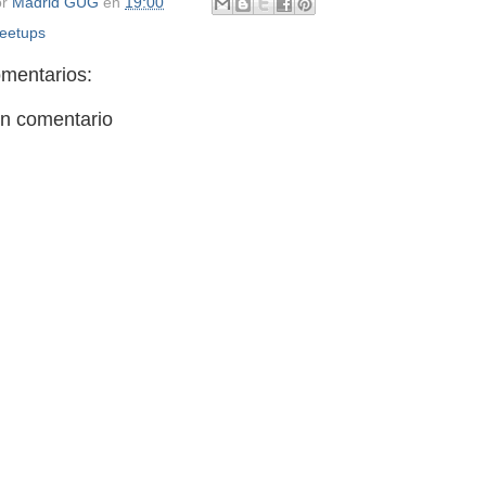
or
Madrid GUG
en
19:00
eetups
mentarios:
un comentario